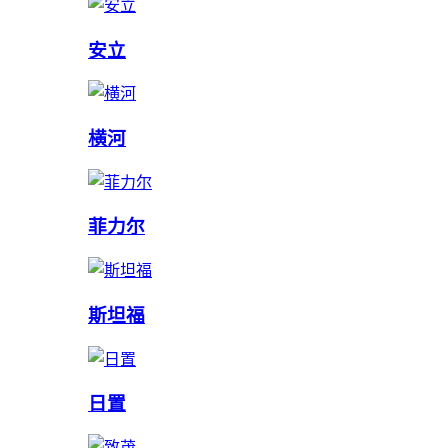
安立
横河
菲力尔
斯坦福
日置