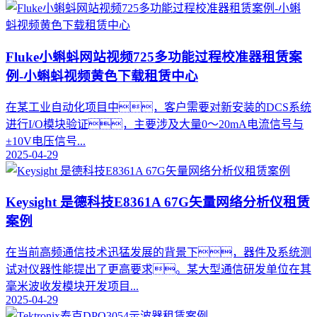
Fluke小蝌蚪网站视频725多功能过程校准器租赁案
例-小蝌蚪视频黄色下载租赁中心
在某工业自动化项目中，客户需要对新安装的DCS系统
进行I/O模块验证，主要涉及大量0～20mA电流信号与
±10V电压信号...
2025-04-29
Keysight 是德科技E8361A 67G矢量网络分析仪租赁
案例
在当前高频通信技术迅猛发展的背景下，器件及系统测
试对仪器性能提出了更高要求。某大型通信研发单位在其
毫米波收发模块开发项目...
2025-04-29