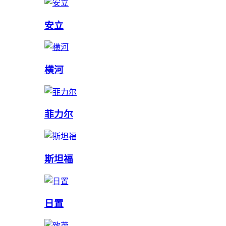
安立
横河
菲力尔
斯坦福
日置