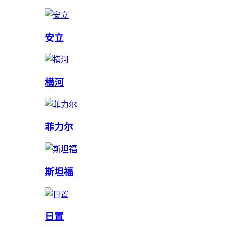
安立
横河
菲力尔
斯坦福
日置