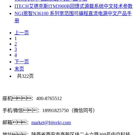
ITECH艾德克斯ITM3900B回馈式源载系统中文技术参数
NGI恩智N36100 系列宽范围可编程直流电源中文产品手
册
上一页
1
2
3
4
下一页
末页
共322页
座机：400-8765512
手机/微信：18991825750（微信同号）
邮箱：
market@bjjsvkj.com
地址：陕西省西安市高新区纬二十六路369号中交科技