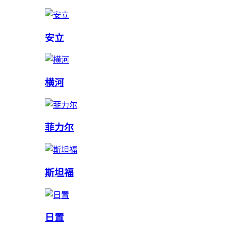
安立
横河
菲力尔
斯坦福
日置