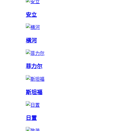
安立
横河
菲力尔
斯坦福
日置