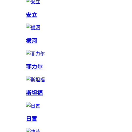
安立
横河
菲力尔
斯坦福
日置