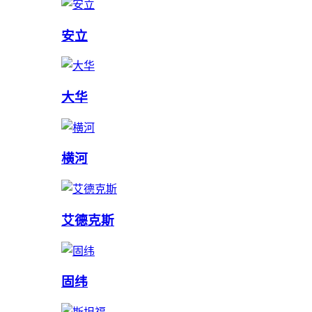
安立
大华
横河
艾德克斯
固纬