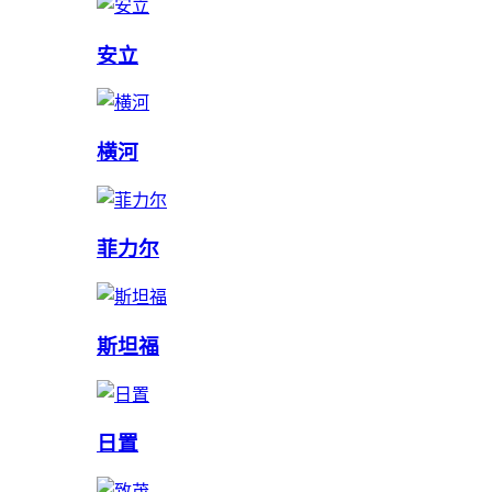
安立
横河
菲力尔
斯坦福
日置